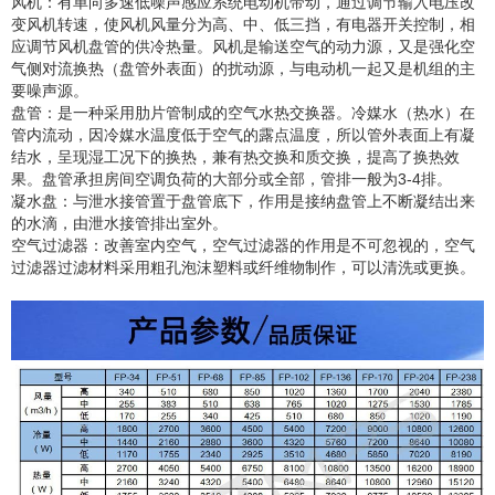
风机：有单向多速低噪声感应系统电动机带动，通过调节输入电压改
变风机转速，使风机风量分为高、中、低三挡，有电器开关控制，相
应调节风机盘管的供冷热量。风机是输送空气的动力源，又是强化空
气侧对流换热（盘管外表面）的扰动源，与电动机一起又是机组的主
要噪声源。
盘管：是一种采用肋片管制成的空气水热交换器。冷媒水（热水）在
管内流动，因冷媒水温度低于空气的露点温度，所以管外表面上有凝
结水，呈现湿工况下的换热，兼有热交换和质交换，提高了换热效
果。盘管承担房间空调负荷的大部分或全部，管排一般为3-4排。
凝水盘：与泄水接管置于盘管底下，作用是接纳盘管上不断凝结出来
的水滴，由泄水接管排出室外。
空气过滤器：改善室内空气，空气过滤器的作用是不可忽视的，空气
过滤器过滤材料采用粗孔泡沫塑料或纤维物制作，可以清洗或更换。