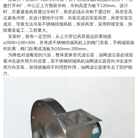
建打开45°，中心正上方预留吊钩，吊钩高度为板下120mm。设计
时，尽量避免风管通过吊钩下，风管必须从吊钩下通过时，风管至高
点避免冲突，在设计图纸中注明，吊装完成后安装风管，风管安装完
成后，导致无法吊装不锈钢排烟风机，拆掉风管，采用焊接安装，拆
除重装返工，工程量大。
安装时，留有一定空间，从上方穿过风管底边距离地面
≥2000+130+300，并考虑不锈钢排烟风机上的阀门安装，手柄端留操
作距离，阀门距离或顶板为150mm-200mm。
为降低对滤毒室的污染，整体更换管式滤尘器，油网滤尘器必须迎
着冲击波作用方向设置，若不锈钢排烟风机油网滤尘器背向冲击波作
用方向安装，加强措施得不到理想作用，油网滤尘器便失去了防护能
力。