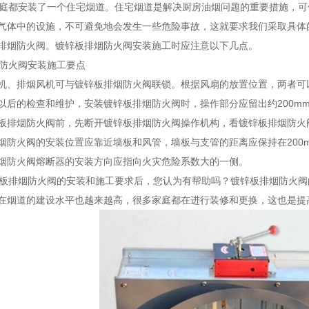
都安装了一个住宅烟道。住宅烟道是解决厨房油烟问题的重要措施，可
气体中的设施，不可避免地会发生一些危险事故，这就要求我们采取具体
排烟防火阀。镀锌板排烟防火阀安装施工时应注意以下几点。
防火阀安装施工要点
机、排烟风机可与镀锌板排烟防火阀联锁。根据风扇的放置位置，两者可
以后的检查和维护，安装镀锌板排烟防火阀时，操作部分应留出约200m
板排烟防火阀前，先断开镀锌板排烟防火阀操作机构，看镀锌板排烟防火
烟防火阀的安装位置应靠近墙板和
风管
，墙板与支管的距离应保持在20
烟防火阀熔断器的安装方向应指向火灾危险系数大的一侧。
排烟防火阀的安装和施工要求后，您认为有帮助吗？镀锌板排烟防火阀
在烟道的建设水平也越来越高，很多家庭都在进行装修和更换，这也是提