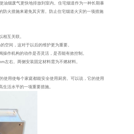
使油烟废气更快地排放到室内。住宅烟道作为一种长期暴
的防火措施来避免其灾害。防止住宅烟道火灾的一项措施
以相互关联。
m的空间，这对于以后的维护更为重要。
阀操作机构的动作是否灵活，是否能有效控制。
0mm左右。两侧安装固定材料需为不燃材料。
的使用使每个家庭都能安全使用厨房。可以说，它的使用
高生活水平的一项重要措施。