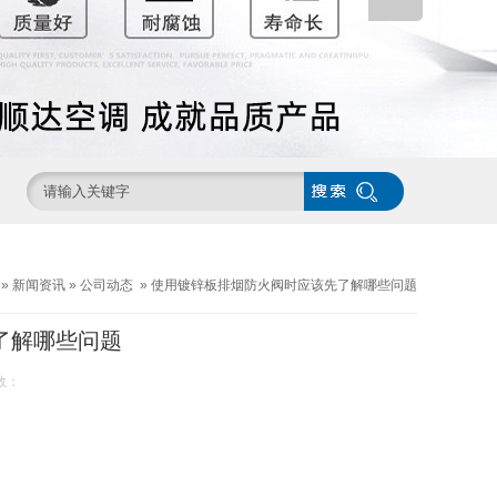
»
新闻资讯
»
公司动态
»
使用镀锌板排烟防火阀时应该先了解哪些问题
了解哪些问题
数：