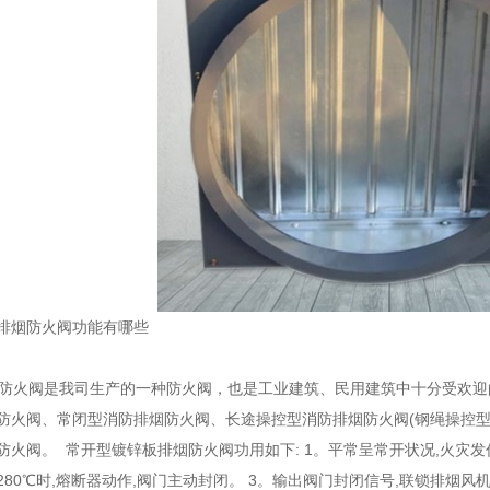
排烟防火阀功能有哪些
火阀是我司生产的一种防火阀，也是工业建筑、民用建筑中十分受欢迎
防火阀、常闭型消防排烟防火阀、长途操控型消防排烟防火阀(钢绳操控型
火阀。 常开型镀锌板排烟防火阀功用如下: 1。平常呈常开状况,火灾发作
80℃时,熔断器动作,阀门主动封闭。 3。输出阀门封闭信号,联锁排烟风机