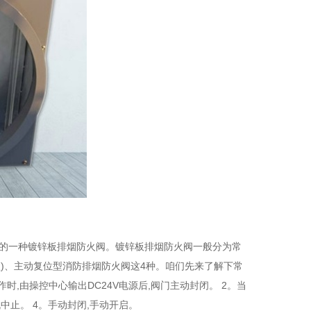
的一种镀锌板排烟防火阀。镀锌板排烟防火阀一般分为常
)、主动复位型消防排烟防火阀这4种。咱们先来了解下常
时,由操控中心输出DC24V电源后,阀门主动封闭。 2。当
中止。 4。手动封闭,手动开启。