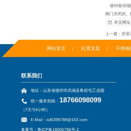
镀锌板排烟防
阀门关闭的。
本文网址
上一篇：
安装
下一篇：
离心
网站首页
抗震支架
不锈钢
返回
联系我们
地址：山东省德州市武城县鲁权屯工业园
18766098099
统一服务热线：
（7天*24小时）
E-Mail：sd6398788@163.com
备案号：
鲁ICP备18006796号-2