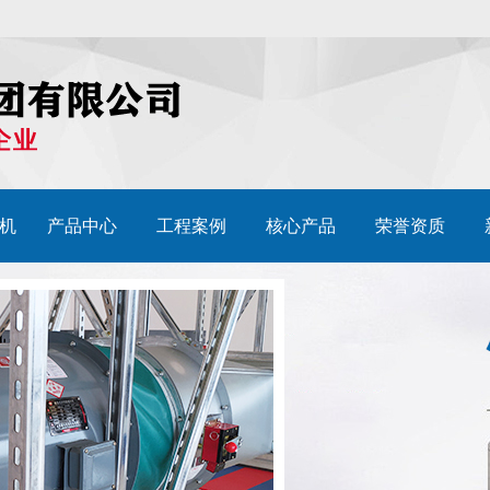
机
产品中心
工程案例
核心产品
荣誉资质