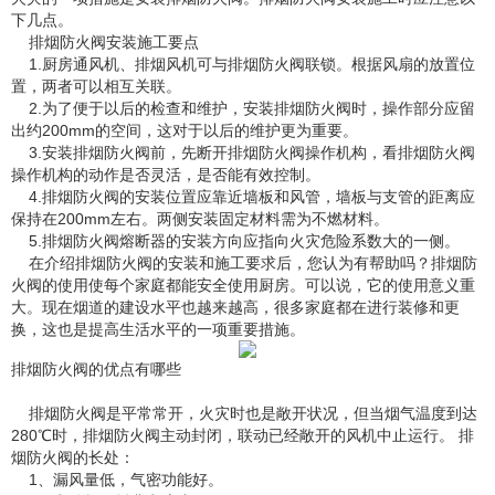
下几点。
排烟防火阀安装施工要点
1.厨房通风机、排烟风机可与排烟防火阀联锁。根据风扇的放置位
置，两者可以相互关联。
2.为了便于以后的检查和维护，安装排烟防火阀时，操作部分应留
出约200mm的空间，这对于以后的维护更为重要。
3.安装排烟防火阀前，先断开排烟防火阀操作机构，看排烟防火阀
操作机构的动作是否灵活，是否能有效控制。
4.排烟防火阀的安装位置应靠近墙板和风管，墙板与支管的距离应
保持在200mm左右。两侧安装固定材料需为不燃材料。
5.排烟防火阀熔断器的安装方向应指向火灾危险系数大的一侧。
在介绍排烟防火阀的安装和施工要求后，您认为有帮助吗？排烟防
火阀的使用使每个家庭都能安全使用厨房。可以说，它的使用意义重
大。现在烟道的建设水平也越来越高，很多家庭都在进行装修和更
换，这也是提高生活水平的一项重要措施。
排烟防火阀的优点有哪些
排烟防火阀是平常常开，火灾时也是敞开状况，但当烟气温度到达
280℃时，排烟防火阀主动封闭，联动已经敞开的风机中止运行。 排
烟防火阀的长处：
1、漏风量低，气密功能好。