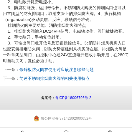
2、电动敞开耗费电流小。
3、防腐功能强，运用寿命长。不锈钢防火阀统的排烟风口也可以
用常闭型的防火排烟口，取消支管上的排烟防火阀。4、执行机构
（organization)驱动灵敏。反应、联锁信号准确。
排烟防火阀主要功能、消防排烟防火阀特点
1、排烟防火阀输入DC24V电信号、电磁铁动作、阀门敏捷敞开。
2、手动敞开，手动复位封闭。
3、可输出阀门敞开信号及联锁操控信号。3c消防排烟风机房入口
也应安装排烟防火阀，以防火势蔓延到风机房所在层。排烟防火阀是
一种常闭型阀门，由控制中心通24V直流电开启或手动开启，在280℃
时自动关闭，复位必须手动。
上一条：
镀锌板防火阀在使用时应该注意哪些问题
下一条：
简述不锈钢排烟防火阀的相关使用特点
备案号：
鲁ICP备18006796号-2
鲁公网安备 37142802000652号