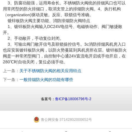
3、防腐功能强，运用寿命长。不锈钢防火阀统的排烟风口也可以
用常闭型的防火排烟口，取消支管上的排烟防火阀。4、执行机构
（organization)驱动灵敏。反应、联锁信号准确。
镀锌板防火阀主要功能、消防排烟防火阀特点
1、镀锌板防火阀输入DC24V电信号、电磁铁动作、阀门敏捷敞
开。
2、手动敞开，手动复位封闭。
3、可输出阀门敞开信号及联锁操控信号。3c消防排烟风机房入口
也应安装镀锌板防火阀，以防火势蔓延到风机房所在层。镀锌板防火
阀是一种常闭型阀门，由控制中心通24V直流电开启或手动开启，在
280℃时自动关闭，复位必须手动。
上一条：
关于不锈钢防火阀的相关应用特点
下一条：
一般排烟防火阀的功能有哪些
备案号：
鲁ICP备18006796号-2
鲁公网安备 37142802000652号