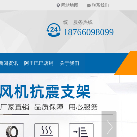
网站地图
联系我们
统一服务热线
18766098099
新闻资讯
阿里巴巴店铺
关于我们