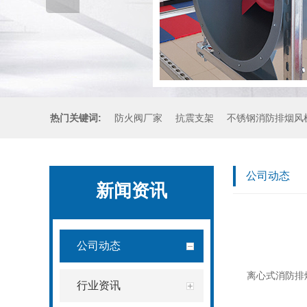
热门关键词:
防火阀厂家
抗震支架
不锈钢消防排烟风
公司动态
新闻资讯
公司动态
离心式消防排
行业资讯