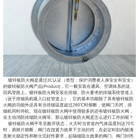
镀锌板防火阀是通过3C认证（类型：保护消费者人身安全和安全）
的镀锌板防火阀产品(Product)，它一般安装在通风、空调体系的送、
回风管路上。镀锌板防火阀安装在排烟、防火要求的排烟系统管道上
（设于排烟风机吸入口处管道上），它的基本功能除了具有镀锌板防
火阀的功能外还具有当排烟温度超过280℃时熔断，使阀门关闭，排
烟机同时停机。现在镀锌板防火阀中使用较多的还有镀锌板防火阀，
全主动消防排烟防火阀等。那么镀锌板防火阀是怎么进行工作的呢？
镀锌板防火阀平常呈敞开状态，火灾时当管道内气体温度到达70℃
时，易熔片熔断，阀门在扭簧力效果下主动封闭，在必定时刻内能满
意耐火稳定性和耐火完好性要求，起隔烟阻火效果的阀门。阀门封闭