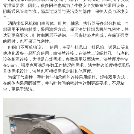
零泄漏要求，因此，很多附件也成为了生物安全实验室的常用设备，
阻断通风管道气流，隔离过滤器与受污染的部件，保护人员与环境安
全。
消防排烟风机阀门由阀体、叶片、轴承、执行器等多部分构成，全
部采用不锈钢材质，采用满焊方式，保证消防排烟风机的气密性，并
达到更高要求，叶片由两层不锈钢、一层密封垫片构成，在保证强度
的同时，也可保证气密性。
但阀门不可单独设计、使用，主要与排风口、排风箱、送风口等其
他净化设备一起配合使用，由法兰连接，在法兰上设螺栓孔，与净化
设备相互连接，为满足市场需求，多数采用双面法兰。法兰厚度控制
在3mm，强度也可满足多数工作情况的需求，法兰翻边长度根据现场
具体需求设计，法兰也可根据需求定制其他厚度。
为保证气密性，手叶片与轴承间的连接采用螺栓、焊接双重方式，
在阀体内采用圆弧面，并与叶片间的密封性达到更高要求，不易粘
尘，更易于清洁。