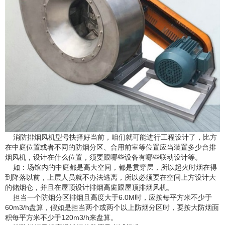
消防排烟风机型号抉择好当前，咱们就可能进行工程设计了，比方
在中庭位置或者不同的防烟分区、合用前室等位置应当装置多少台排
烟风机，设计在什么位置，须要跟哪些设备有哪些联动设计等。
如：场馆内的中庭都是高大空间，都是贯穿层，所以起火时烟在得
到降落以前，上层人员就不办法逃离，所以必须要在空间上方设计大
的储烟仓，并且在屋顶设计排烟高窗跟屋顶排烟风机。
担当一个防烟分区排烟且高度大于6.0M时，应按每平方米不少于
60m3/h盘算，假如是担当两个或两个以上防烟分区时，要按大防烟面
积每平方米不少于120m3/h来盘算。