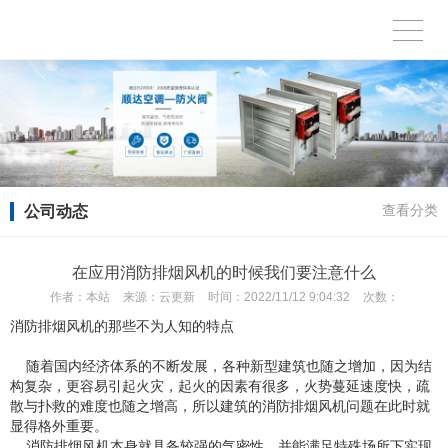
公司动态
查看分类
在应用消防排烟风机的时候我们要注意什么
作者：
本站
来源：
云更新
时间：
2022/11/12 9:04:32
次数：
消防排烟风机的那些不为人知的特点
随着国内经济体系的不断发展，各种新型建筑也随之增加，因为结
构复杂，更容易引起火灾，起火的因素有很多，火势蔓延速度快，疏
散与扑救的难度也随之增高，所以建筑的消防排烟风机问题在此时就
显得格外重要。
消防排烟风机本身就具备较强的气密性，并能满足特殊场所下实现