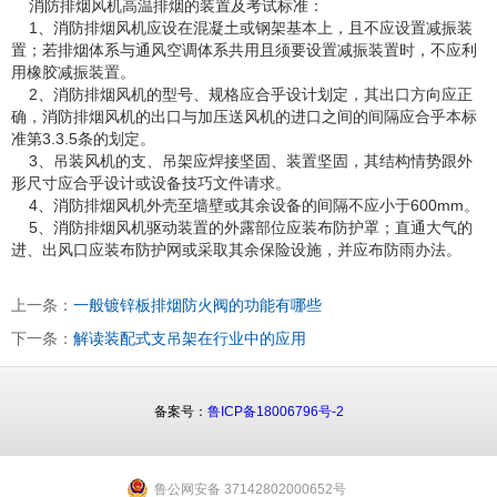
消防排烟风机高温排烟的装置及考试标准：
1、消防排烟风机应设在混凝土或钢架基本上，且不应设置减振装
置；若排烟体系与通风空调体系共用且须要设置减振装置时，不应利
用橡胶减振装置。
2、消防排烟风机的型号、规格应合乎设计划定，其出口方向应正
确，消防排烟风机的出口与加压送风机的进口之间的间隔应合乎本标
准第3.3.5条的划定。
3、吊装风机的支、吊架应焊接坚固、装置坚固，其结构情势跟外
形尺寸应合乎设计或设备技巧文件请求。
4、消防排烟风机外壳至墙壁或其余设备的间隔不应小于600mm。
5、消防排烟风机驱动装置的外露部位应装布防护罩；直通大气的
进、出风口应装布防护网或采取其余保险设施，并应布防雨办法。
上一条：
一般镀锌板排烟防火阀的功能有哪些
下一条：
解读装配式支吊架在行业中的应用
备案号：
鲁ICP备18006796号-2
鲁公网安备 37142802000652号