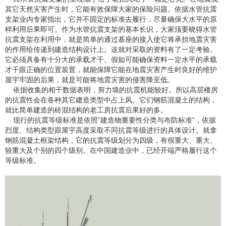
其它天然灾害产生时，它能有效保障大家的保险问题。依据水管抗震
支架业内专家指出，它并不固定的标准去履行，尽量确保大水平的原
样利用后果即可。作为水管抗震支架的基本长识，大家须要晓得水管
抗震支架在利用中，就是简单的通过基座的接入使它将承担地震灾害
的作用给传递到建造结构设计上。这就对采取的资料有了一定考验。
它必须具备有十分大的承载才干。假如可能确保资料一定水平的承载
才干跟正确的位置装置，就能保障它能在地震灾害产生时良好的维护
屋宇牢固的后果，就是可能将地震灾害的侵害降至低。
依据收集的相干数据表明，剪力墙的抗震机能较好。所以高层楼房
的抗震性会在各种其它建造类型中占上风。它们钢筋混凝土的结构，
就比简单建造的砖混结构的老工房抗震后果好的多。
现行的抗震等级标准是依照“建造物重要性分类与布防标准”，依据
烈度、结构类型跟屋宇高度采取不同抗震等级进行的具体设计。就拿
钢筋混凝土框架结构，它的抗震等级划分为四级，有很重大、重大、
较重大及个别的四个级别。在中国建造业中，已经开端严格履行这个
等级标准。