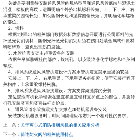
关键是要测量待安装通风风管的规格型号和通风风管底端与混泥土
混凝土楼板的高度，进而明确全外挤出机螺杆长短、上、下、左、右
承重梁的园钢长短、加劲园钢长短和抛撑园钢长短，并明确化学螺栓
的部位。
2、切料
根据1测量出的相关部门数据分析数据信息开展进行公司原料的光
纤激光切割切料，园钢光纤激光切割完后须在伤口处喷金属构件原材
料喷锌剂，避免出现伤口腐蚀。
3. 水管抗震支架主起重设备的安装
依据主吊膨胀螺栓的部位，旋转孔，以安装澎涨化学螺栓和全英制
螺纹。
4、排风系统通风风管抗震设计方案水管抗震支架承重梁的安裝
安装上、下、左、右承重梁，下承重梁务必扭紧，便于安装行程开
关构件，上承重梁维持松脱。
5、排风系统通风风管抗震设计方案支撑架抛撑的安裝
定位澎涨有机化学锚索在竖直和竖直锚杆支护点上的部位，并旋转
打孔安装竖直和竖直锚杆支护点。
6、通风管道水管抗震支架支撑点加劲机器设备安装
安裝加劲机器设备时，时间间隔理应考虑到一个相对性的要求。
上一条：
关于离心式消防排烟风机的相关应用分析
下一条：
简述防火阀的相关使用特点