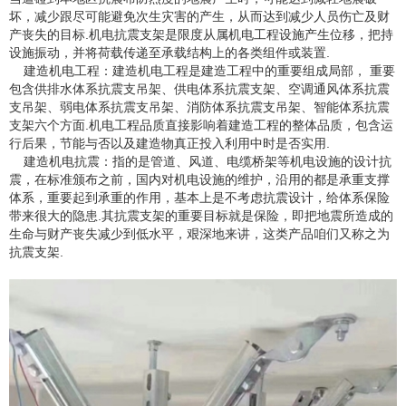
坏，减少跟尽可能避免次生灾害的产生，从而达到减少人员伤亡及财
产丧失的目标.机电抗震支架是限度从属机电工程设施产生位移，把持
设施振动，并将荷载传递至承载结构上的各类组件或装置.
建造机电工程：建造机电工程是建造工程中的重要组成局部， 重要
包含供排水体系抗震支吊架、供电体系抗震支架、空调通风体系抗震
支吊架、弱电体系抗震支吊架、消防体系抗震支吊架、智能体系抗震
支架六个方面.机电工程品质直接影响着建造工程的整体品质，包含运
行后果，节能与否以及建造物真正投入利用中时是否实用.
建造机电抗震：指的是管道、风道、电缆桥架等机电设施的设计抗
震，在标准颁布之前，国内对机电设施的维护，沿用的都是承重支撑
体系，重要起到承重的作用，基本上是不考虑抗震设计，给体系保险
带来很大的隐患.其抗震支架的重要目标就是保险，即把地震所造成的
生命与财产丧失减少到低水平，艰深地来讲，这类产品咱们又称之为
抗震支架.