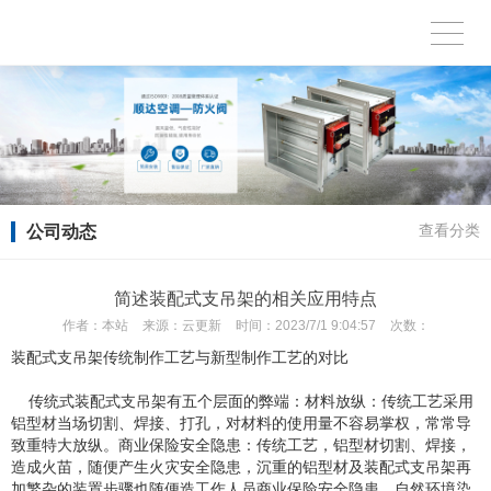
公司动态
查看分类
简述装配式支吊架的相关应用特点
作者：
本站
来源：
云更新
时间：
2023/7/1 9:04:57
次数：
装配式支吊架传统制作工艺与新型制作工艺的对比
传统式装配式支吊架有五个层面的弊端：材料放纵：传统工艺采用
铝型材当场切割、焊接、打孔，对材料的使用量不容易掌权，常常导
致重特大放纵。商业保险安全隐患：传统工艺，铝型材切割、焊接，
造成火苗，随便产生火灾安全隐患，沉重的铝型材及装配式支吊架再
加繁杂的装置步骤也随便造工作人员商业保险安全隐患。自然环境染