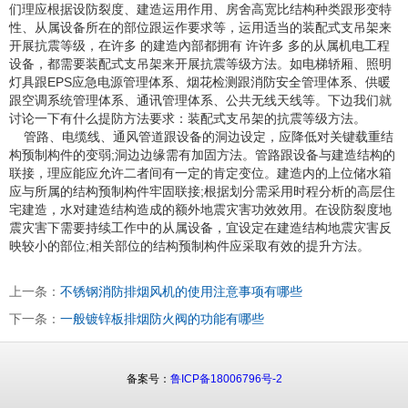
们理应根据设防裂度、建造运用作用、房舍高宽比结构种类跟形变特
性、从属设备所在的部位跟运作要求等，运用适当的装配式支吊架来
开展抗震等级，在许多 的建造內部都拥有 许许多 多的从属机电工程
设备，都需要装配式支吊架来开展抗震等级方法。如电梯轿厢、照明
灯具跟EPS应急电源管理体系、烟花检测跟消防安全管理体系、供暖
跟空调系统管理体系、通讯管理体系、公共无线天线等。下边我们就
讨论一下有什么提防方法要求：装配式支吊架的抗震等级方法。
管路、电缆线、通风管道跟设备的洞边设定，应降低对关键载重结
构预制构件的变弱;洞边边缘需有加固方法。管路跟设备与建造结构的
联接，理应能应允许二者间有一定的肯定变位。建造内的上位储水箱
应与所属的结构预制构件牢固联接;根据划分需采用时程分析的高层住
宅建造，水对建造结构造成的额外地震灾害功效效用。在设防裂度地
震灾害下需要持续工作中的从属设备，宜设定在建造结构地震灾害反
映较小的部位;相关部位的结构预制构件应采取有效的提升方法。
上一条：
不锈钢消防排烟风机的使用注意事项有哪些
下一条：
一般镀锌板排烟防火阀的功能有哪些
备案号：
鲁ICP备18006796号-2