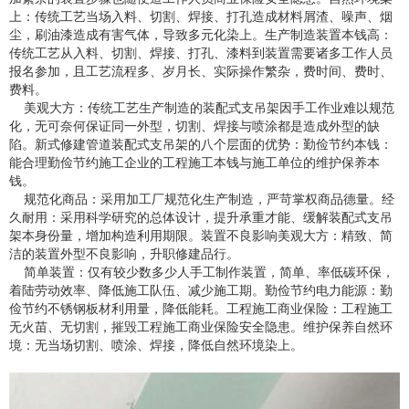
上：传统工艺当场入料、切割、焊接、打孔造成材料屑渣、噪声、烟
尘，刷油漆造成有害气体，导致多元化染上。生产制造装置本钱高：
传统工艺从入料、切割、焊接、打孔、漆料到装置需要诸多工作人员
报名参加，且工艺流程多、岁月长、实际操作繁杂，费时间、费时、
费料。
美观大方：传统工艺生产制造的装配式支吊架因手工作业难以规范
化，无可奈何保证同一外型，切割、焊接与喷涂都是造成外型的缺
陷。新式修建管道装配式支吊架的八个层面的优势：勤俭节约本钱：
能合理勤俭节约施工企业的工程施工本钱与施工单位的维护保养本
钱。
规范化商品：采用加工厂规范化生产制造，严苛掌权商品德量。经
久耐用：采用科学研究的总体设计，提升承重才能、缓解装配式支吊
架本身份量，增加构造利用期限。装置不良影响美观大方：精致、简
洁的装置外型不良影响，升职修建品行。
简单装置：仅有较少数多少人手工制作装置，简单、率低碳环保，
着陆劳动效率、降低施工队伍、减少施工期。勤俭节约电力能源：勤
俭节约不锈钢板材利用量，降低能耗。工程施工商业保险：工程施工
无火苗、无切割，摧毁工程施工商业保险安全隐患。维护保养自然环
境：无当场切割、喷涂、焊接，降低自然环境染上。